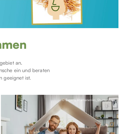
mmen
gebiet an.
nsche ein und beraten
geeignet ist.
© Evgeny Atamanenko_Shutterstock