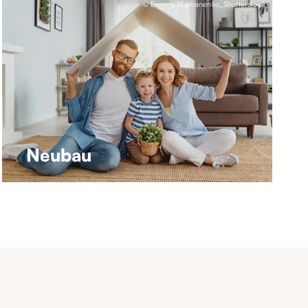
© Evgeny Atamanenko_Shutterstock
Neubau